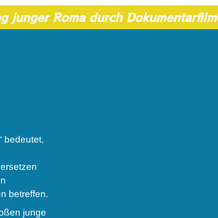
ng junger Roma durch Dokumentarfilm
 bedeutet,
versetzen
en
n betreffen.
toßen junge