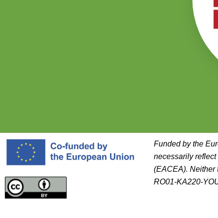
Funded by the Eur
necessarily reflec
(EACEA). Neither 
RO01-KA220-YOU