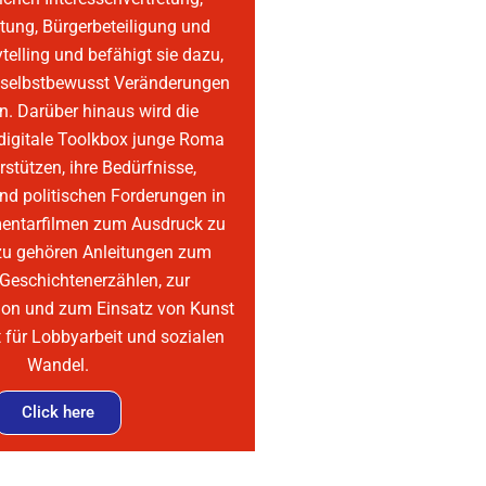
ltung, Bürgerbeteiligung und
ytelling und befähigt sie dazu,
d selbstbewusst Veränderungen
n. Darüber hinaus wird die
 digitale Toolkbox junge Roma
rstützen, ihre Bedürfnisse,
nd politischen Forderungen in
entarfilmen zum Ausdruck zu
zu gehören Anleitungen zum
 Geschichtenerzählen, zur
on und zum Einsatz von Kunst
t für Lobbyarbeit und sozialen
Wandel.
Click here