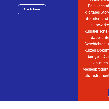
Politikgesta
Click here
digitales Stor
informiert un
zu bewirke
künstlerische
dabei unte
Geschichten u
kurzen Dokum
bringen. Da
visuellen
Medienprodukti
als Instrumen