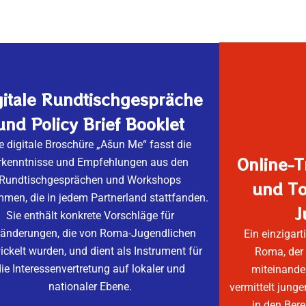
gitale Rundtischgespräche
und Policy Brief Booklet
e digitale Broschüre „Ašun Me“ fasst die
Online-
rkenntnisse und Empfehlungen aus den
Rundtischgesprächen und Workshops
und To
men, die in jedem Partnerland stattfanden.
J
Sie enthält konkrete Vorschläge für
ränderungen, die von Roma-Jugendlichen
Ein einzigar
ickelt wurden, und dient als Instrument für
Roma, der 
ie Interessenvertretung auf lokaler und
miteinande
nationaler Ebene.
vermittelt jun
in den Bere